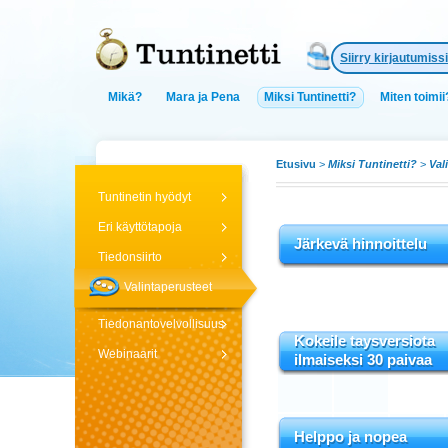
Siirry kirjautumissi
Mikä?
Mara ja Pena
Miksi Tuntinetti?
Miten toimii
Etusivu
>
Miksi Tuntinetti?
>
Val
Tuntinetin hyödyt
Eri käyttötapoja
Järkevä hinnoittelu
Tiedonsiirto
Valintaperusteet
Tiedonantovelvollisuus
Kokeile taysversiota
Webinaarit
ilmaiseksi 30 paivaa
Helppo ja nopea