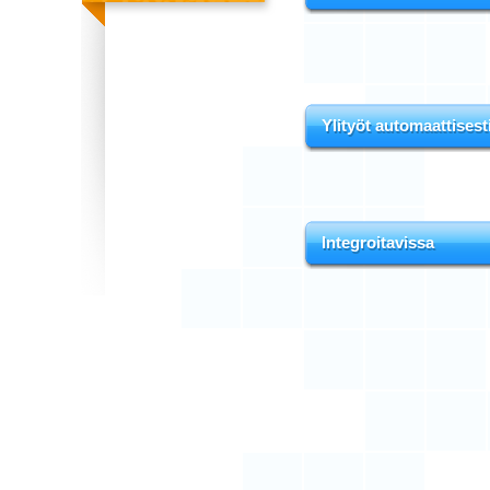
Ylityöt automaattisest
Integroitavissa