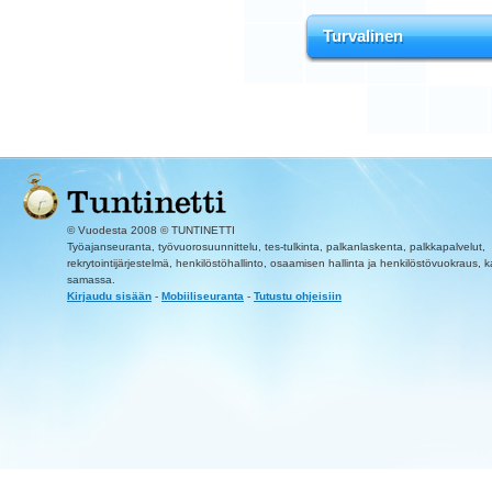
Turvalinen
© Vuodesta 2008 © TUNTINETTI
Työajanseuranta, työvuorosuunnittelu, tes-tulkinta, palkanlaskenta, palkkapalvelut,
rekrytointijärjestelmä, henkilöstöhallinto, osaamisen hallinta ja henkilöstövuokraus, k
samassa.
Kirjaudu sisään
-
Mobiiliseuranta
-
Tutustu ohjeisiin