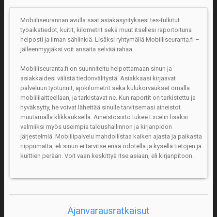
Mobiiliseurannan avulla saat asiakasyrityksesi tes-tulkitut
työaikatiedot, kuitit, kilometrit sekä muut itsellesi raportoituna
helposti ja ilman sählinkiä. Lisäksi ryhtymällä Mobiiliseuranta.fi –
jälleenmyyjäksi voit ansaita selvää rahaa.
Mobiiliseuranta.fi on suunniteltu helpottamaan sinun ja
asiakkaidesi välistä tiedonvälitystä. Asiakkaasi kirjaavat
palveluun työtunnit, ajokilometrit sekä kulukorvaukset omalla
mobiililaitteellaan, ja tarkistavat ne. Kun raportit on tarkistettu ja
hyväksytty, he voivat lähettää sinulle tarvitsemasi aineistot
muutamalla klikkauksella. Aineistosiirto tukee Excelin lisäksi
valmiiksi myös useimpia taloushallinnon ja kirjanpidon
järjestelmiä. Mobiilipalvelu mahdollistaa kaiken ajasta ja paikasta
riippumatta, eli sinun ei tarvitse enää odotella ja kysellä tietojen ja
kuittien perään. Voit vaan keskittyä itse asiaan, eli kirjanpitoon.
Ajanvarausratkaisut