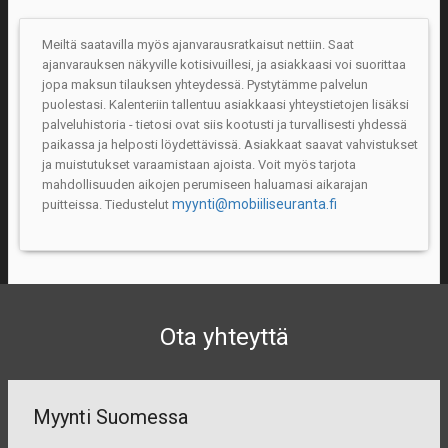
Meiltä saatavilla myös ajanvarausratkaisut nettiin. Saat
ajanvarauksen näkyville kotisivuillesi, ja asiakkaasi voi suorittaa
jopa maksun tilauksen yhteydessä. Pystytämme palvelun
puolestasi. Kalenteriin tallentuu asiakkaasi yhteystietojen lisäksi
palveluhistoria - tietosi ovat siis kootusti ja turvallisesti yhdessä
paikassa ja helposti löydettävissä. Asiakkaat saavat vahvistukset
ja muistutukset varaamistaan ajoista. Voit myös tarjota
mahdollisuuden aikojen perumiseen haluamasi aikarajan
myynti@mobiiliseuranta.fi
puitteissa. Tiedustelut
Ota yhteyttä
Myynti Suomessa