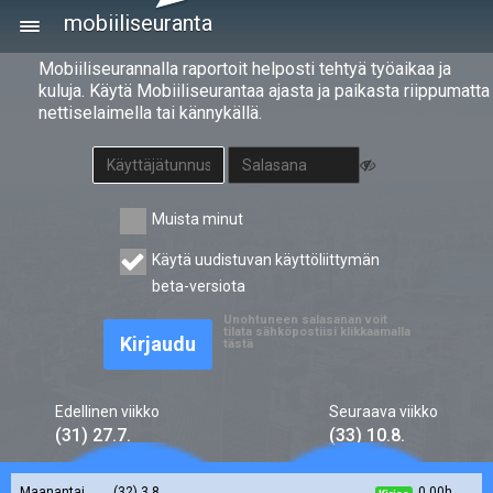
mobiiliseuranta
Mobiiliseurannalla raportoit helposti tehtyä työaikaa ja
kuluja. Käytä Mobiiliseurantaa ajasta ja paikasta riippumatta
nettiselaimella tai kännykällä.
Muista minut
Käytä uudistuvan käyttöliittymän
beta-versiota
Unohtuneen salasanan voit
tilata sähköpostiisi klikkaamalla
Kirjaudu
tästä
Edellinen viikko
Seuraava viikko
(31) 27.7.
(33) 10.8.
maanantai
(32) 3.8.
0,00h