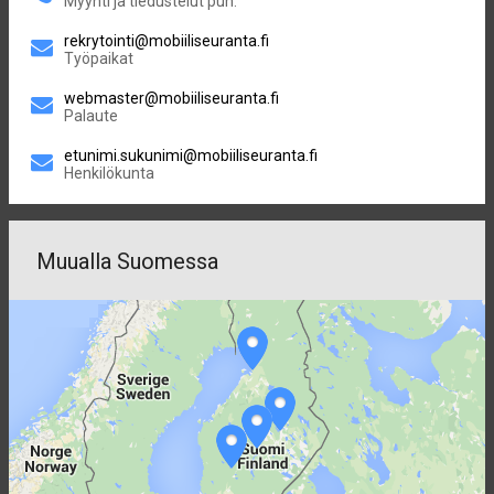
Myynti ja tiedustelut puh.
rekrytointi@mobiiliseuranta.fi
Työpaikat
webmaster@mobiiliseuranta.fi
Palaute
etunimi.sukunimi@mobiiliseuranta.fi
Henkilökunta
Muualla Suomessa