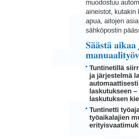
muodostuu automa
aineistot, kutaki
apua, aitojen asia
sähköpostin pääs
Säästä aikaa
manuaalityöv
Tuntinetillä sii
ja järjestelmä 
automaattisest
laskutukseen – 
laskutuksen kie
Tuntinetti työaj
työaikalajien 
erityisvaatimuk