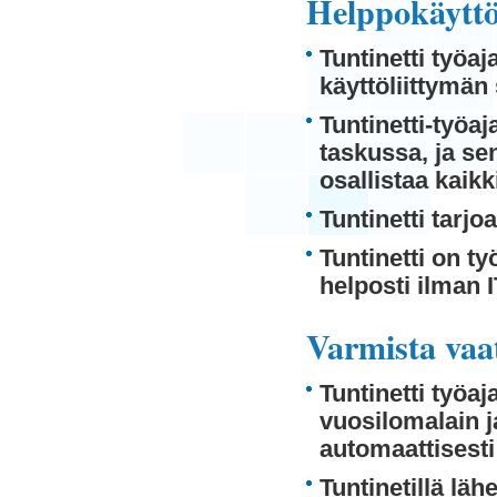
Helppokäyttöi
Tuntinetti työa
käyttöliittymän
Tuntinetti-työa
taskussa, ja se
osallistaa kaikk
Tuntinetti tarjo
Tuntinetti on t
helposti ilman 
Varmista vaa
Tuntinetti työaj
vuosilomalain 
automaattisesti
Tuntinetillä läh