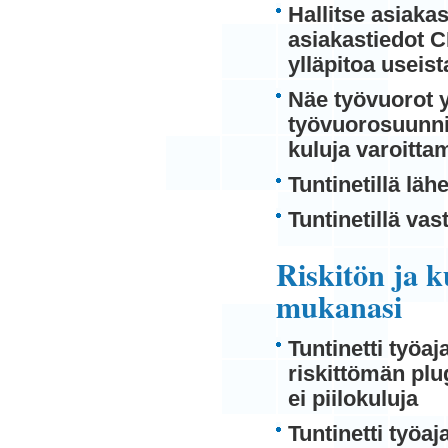
Hallitse asiaka
asiakastiedot C
ylläpitoa useist
Näe työvuorot y
työvuorosuunnit
kuluja varoittam
Tuntinetillä lä
Tuntinetillä v
Riskitön ja 
mukanasi
Tuntinetti työa
riskittömän plug
ei piilokuluja
Tuntinetti työa