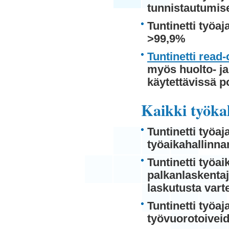
tunnistautumis
Tuntinetti työa
>99,9%
Tuntinetti read-
myös huolto- ja
käytettävissä p
Kaikki työka
Tuntinetti työaj
työaikahallinnan
Tuntinetti työai
palkanlaskentaj
laskutusta vart
Tuntinetti työa
työvuorotoiveid