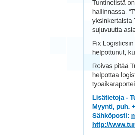
Tuntinetistä o
hallinnassa. “T
yksinkertaista 
sujuvuutta asi
Fix Logisticsi
helpottunut, k
Roivas pitää T
helpottaa logis
työaikaraporte
Lisätietoja - T
Myynti, puh. 
Sähköposti:
m
http://www.tunt