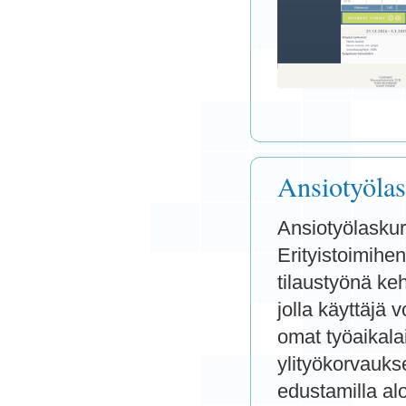
Ansiotyölas
Ansiotyölaskur
Erityistoimihen
tilaustyönä keh
jolla käyttäjä v
omat työaikala
ylityökorvauks
edustamilla al