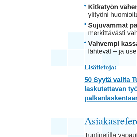
Kitkatyön vähe
ylityöni huomio
Sujuvammat pal
merkittävästi vä
Vahvempi kassa
lähtevät – ja u
Lisätietoja:
50 Syytä valita T
laskutettavan ty
palkanlaskentaa
Asiakasrefer
Tuntinetillä vapa