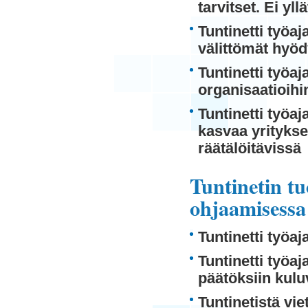
tarvitset. Ei yll
Tuntinetti työa
välittömät hyöd
Tuntinetti työa
organisaatioihin
Tuntinetti työaj
kasvaa yritykse
räätälöitävissä
Tuntinetin tu
ohjaamisessa
Tuntinetti työaj
Tuntinetti työa
päätöksiin kulu
Tuntinetistä vie