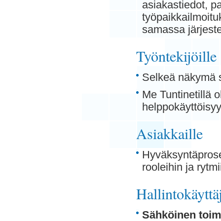
asiakastiedot, p
työpaikkailmoit
samassa järjest
Työntekijöille
Selkeä näkymä si
Me Tuntinetillä 
helppokäyttöisy
Asiakkaille
Hyväksyntäproses
rooleihin ja rytmi
Hallintokäyttäj
Sähköinen toim