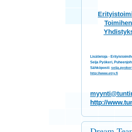
Erityistoim
Toimihen
Yhdistyks
Lisätietoja - Erityistoimi
Seija Pyökeri, Puheenjoh
Sähköposti:
seija.pyoker
http://www.etry.fi
myynti@tuntine
http://www.tunt
Dream Te