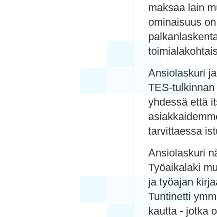
maksaa lain m
ominaisuus on 
palkanlaskenta
toimialakohtais
Ansiolaskuri ja
TES-tulkinnan 
yhdessä että i
asiakkaidemme 
tarvittaessa is
Ansiolaskuri nä
Työaikalaki mu
ja työajan kir
Tuntinetti ymm
kautta - jotka 