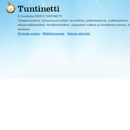
© Vuodesta 2008 © TUNTINETTI
Työajanseuranta, työvuorosuunnittelu, tes-tulkinta, palkanlaskenta, palkkapalvelut,
rekrytointijärjestelmä, henkilöstöhallinto, osaamisen hallinta ja henkilöstövuokraus, k
samassa.
Kirjaudu sisään
-
Mobiiliseuranta
-
Tutustu ohjeisiin