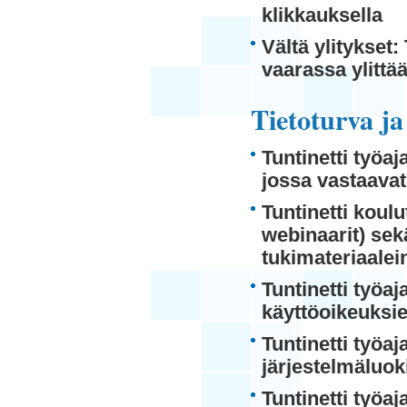
klikkauksella
Vältä ylitykset:
vaarassa ylittää
Tietoturva ja
Tuntinetti työa
jossa vastaavat
Tuntinetti koul
webinaarit) sek
tukimateriaalei
Tuntinetti työa
käyttöoikeuksie
Tuntinetti työa
järjestelmäluo
Tuntinetti työa