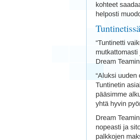
kohteet saadaa
helposti muodo
Tuntinetissä
“Tuntinetti vai
mutkattomasti 
Dream Teamin h
“Aluksi uuden 
Tuntinetin asia
pääsimme alkuu
yhtä hyvin pyör
Dream Teamin t
nopeasti ja si
palkkojen maks