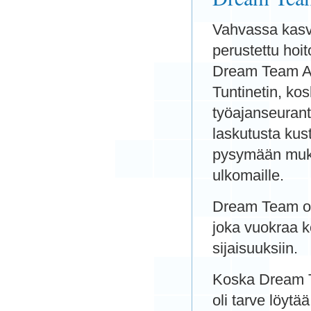
Vahvassa kasv
perustettu hoi
Dream Team AH
Tuntinetin, kos
työajanseurant
laskutusta kus
pysymään muka
ulkomaille.
Dream Team on 
joka vuokraa ko
sijaisuuksiin.
Koska Dream Te
oli tarve löytä