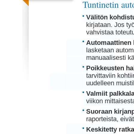
Tuntinetin au
Välitön kohdist
kirjataan. Jos ty
vahvistaa toteut
Automaattinen 
lasketaan automa
manuaalisesti käs
Poikkeusten hal
tarvittaviin koht
uudelleen muisti
Valmiit palkkal
viikon mittaises
Suoraan kirjan
raporteista, eivät
Keskitetty ratka