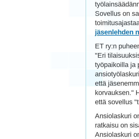
työlainsäädänn
Sovellus on sa
toimitusajastaan
jäsenlehden 
ET ry:n puheen
"Eri tilaisuuks
työpaikoilla j
ansiotyölaskur
että jäsenemme
korvauksen." H
että sovellus "
Ansiolaskuri 
ratkaisu on si
Ansiolaskuri on