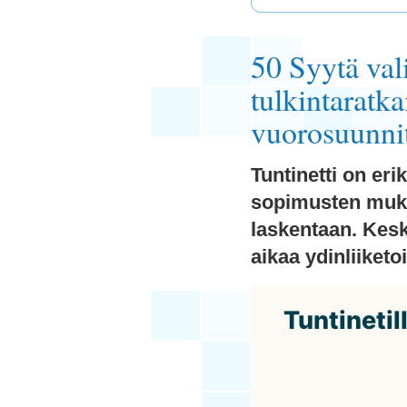
50 Syytä val
tulkintaratka
vuorosuunnit
Tuntinetti on er
sopimusten muka
laskentaan. Kesk
aikaa ydinliiketo