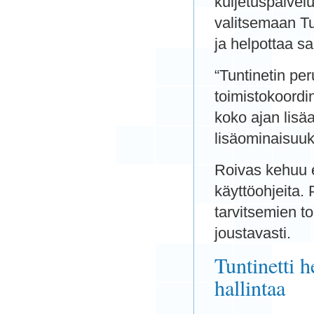
kuljetuspalvelu
valitsemaan Tun
ja helpottaa sa
“Tuntinetin pe
toimistokoordi
koko ajan lis
lisäominaisuuk
Roivas kehuu e
käyttöohjeita. 
tarvitsemien to
joustavasti.
Tuntinetti h
hallintaa