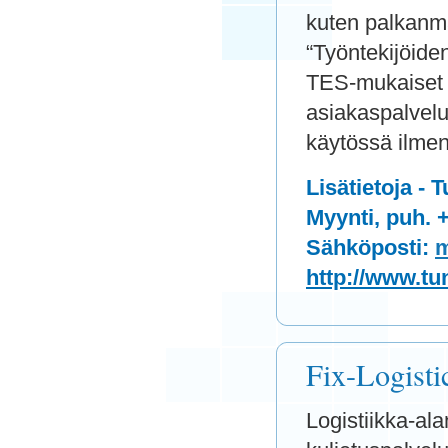
kuten palkanma
“Työntekijöiden
TES-mukaiset li
asiakaspalvelu 
käytössä ilmen
Lisätietoja - T
Myynti, puh. 
Sähköposti:
m
http://www.tunt
Fix-Logisti
Logistiikka-al