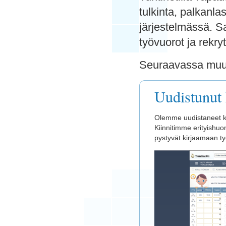
tulkinta, palkanl
järjestelmässä. S
työvuorot ja rekryt
Seuraavassa muu
Uudistunut 
Olemme uudistaneet käy
Kiinnitimme erityishuo
pystyvät kirjaamaan ty