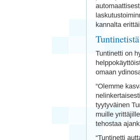
automaattisest
laskutustoimin
kannalta erittä
Tuntinetist
Tuntinetti on 
helppokäyttöis
omaan ydinos
“Olemme kasvat
nelinkertaises
tyytyväinen Tu
muille yrittäjil
tehostaa ajank
“Tuntinetti au