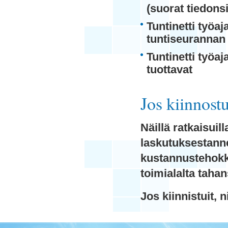
(suorat tiedonsi
Tuntinetti työa
tuntiseurannan
Tuntinetti työaj
tuottavat
Jos kiinnostu
Näillä ratkaisuil
laskutuksestann
kustannustehokk
toimialalta tahan
Jos kiinnistuit, n