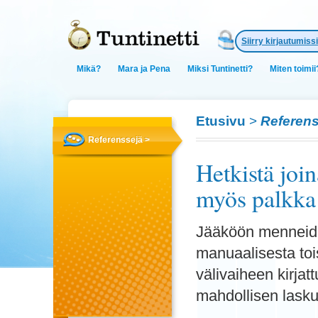
Siirry kirjautumissi
Mikä?
Mara ja Pena
Miksi Tuntinetti?
Miten toimii
Etusivu
>
Referens
Referenssejä >
Hetkistä join
myös palkka 
Jääköön menneiden 
manuaalisesta toi
välivaiheen kirja
mahdollisen lasku