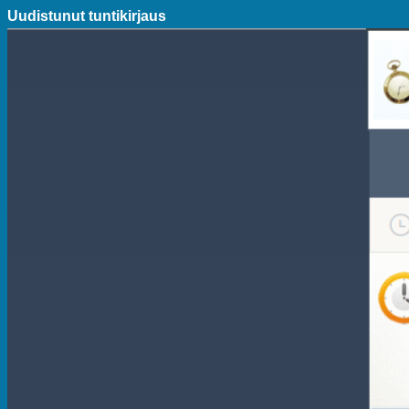
Uudistunut tuntikirjaus