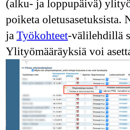
(alku- ja loppupäivä) ylity
poiketa oletusasetuksista. 
ja
Työkohteet
-välilehdillä
Ylityömääräyksiä voi asett