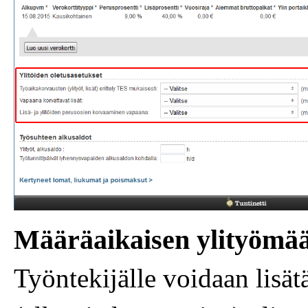
Määräaikaisen ylityömä
Työntekijälle voidaan lisät