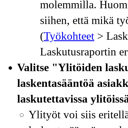
molemmilla. Huom. 
siihen, että mikä 
(
Työkohteet
> Lasku
Laskutusraportin eri
Valitse "Ylitöiden las
laskentasääntöä asiakk
laskutettavissa ylitöis
Ylityöt voi siis eritell