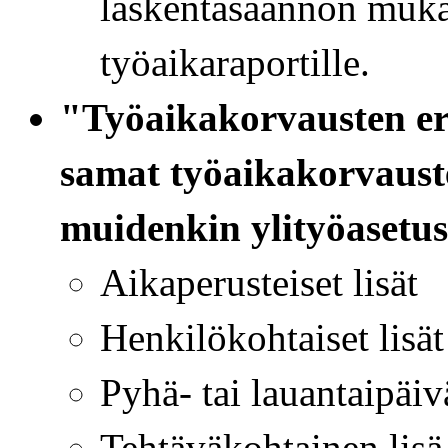
laskentasäännön muka
työaikaraportille.
"Työaikakorvausten eri
samat työaikakorvauste
muidenkin ylityöasetus
Aikaperusteiset lisät
Henkilökohtaiset lisät
Pyhä- tai lauantaipäiv
Tehtäväkohtainen lisä