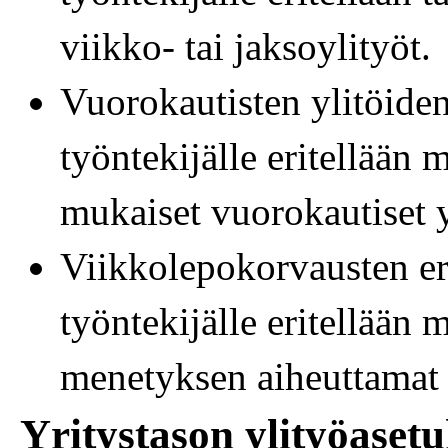
viikko- tai jaksoylityöt.
Vuorokautisten ylitöiden 
työntekijälle eritellään
mukaiset vuorokautiset y
Viikkolepokorvausten eri
työntekijälle eritellään
menetyksen aiheuttamat 
Yritystason ylityöasetu