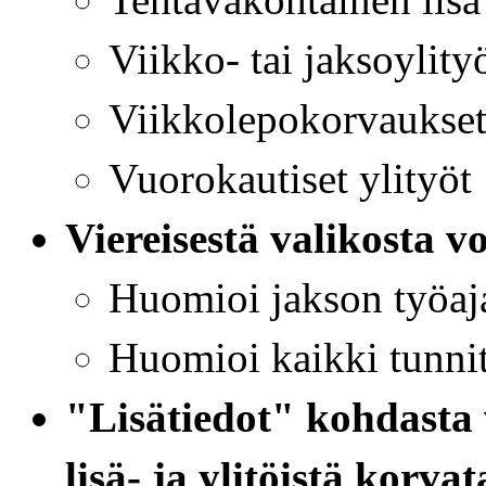
Viikko- tai jaksoylity
Viikkolepokorvaukse
Vuorokautiset ylityöt
Viereisestä valikosta vo
Huomioi jakson työaja
Huomioi kaikki tunnit
"Lisätiedot" kohdasta 
lisä- ja ylitöistä korv