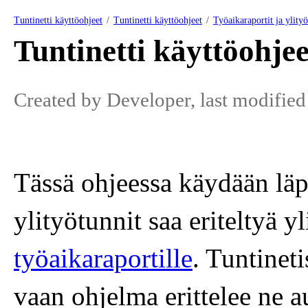
Tuntinetti käyttöohjeet
Tuntinetti käyttöohjeet
Työaikaraportit ja ylityö
Tuntinetti käyttöohje
Created by
Developer
, last modifie
Tässä ohjeessa käydään läp
ylityötunnit saa eriteltyä y
työaikaraportille
. Tuntineti
vaan ohjelma erittelee ne a