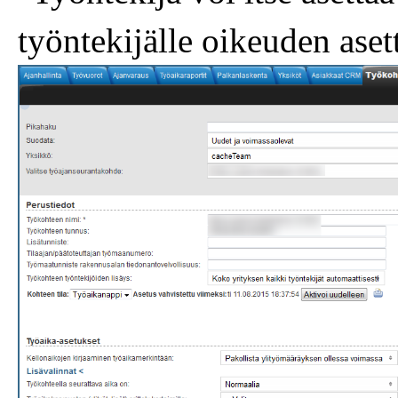
työntekijälle oikeuden aset