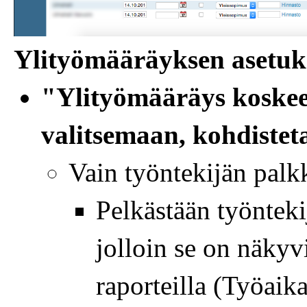
Ylityömääräyksen asetuk
"Ylityömääräys koskee
valitsemaan, kohdiste
Vain työntekijän palk
Pelkästään työnteki
jolloin se on näkyv
raporteilla (Työaik