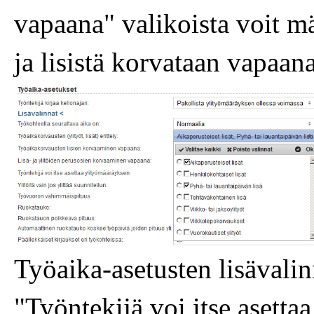
vapaana" valikoista voit mää
ja lisistä korvataan vapaana
Työaika-asetusten lisävali
"Työntekijä voi itse asetta