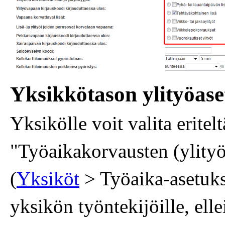
Yksikkötason ylityöase
Yksikölle voit valita eritelt
"Työaikakorvausten (ylityöt,
(
Yksiköt
> Työaika-asetuks
yksikön työntekijöille, ell