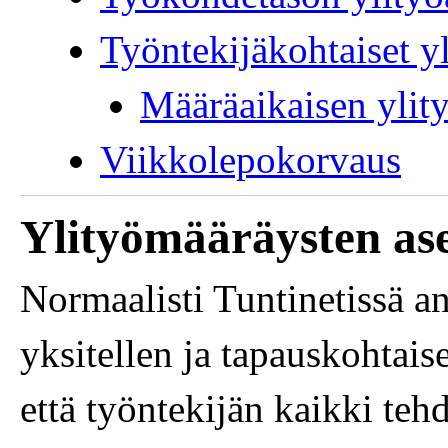
Työntekijäkohtaiset y
Määräaikaisen ylit
Viikkolepokorvaus
Ylityömääräysten as
Normaalisti Tuntinetissä a
yksitellen ja tapauskohtais
että työntekijän kaikki tehd