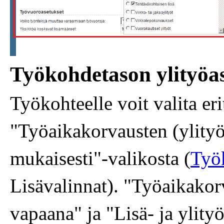
Työkohdetason ylityöa
Työkohteelle voit valita erit
"Työaikakorvausten (ylityöt
mukaisesti"-valikosta (
Työ
Lisävalinnat). "Työaikakor
vapaana" ja "Lisä- ja ylity