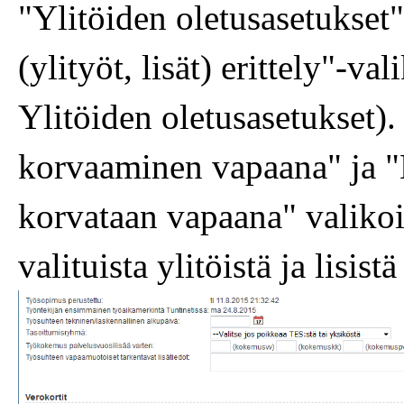
"Ylitöiden oletusasetukse
(ylityöt, lisät) erittely"-va
Ylitöiden oletusasetukset)
korvaaminen vapaana" ja "L
korvataan vapaana" valikois
valituista ylitöistä ja lisis