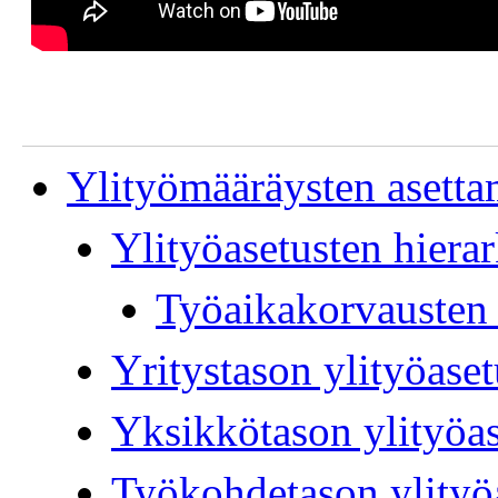
Ylityömääräysten asett
Ylityöasetusten hierar
Työaikakorvausten e
Yritystason ylityöaset
Yksikkötason ylityöas
Työkohdetason ylityö