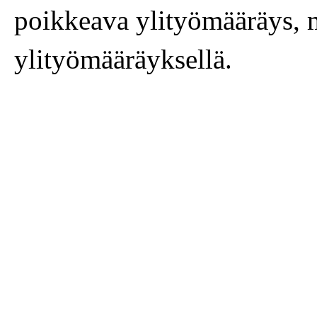
poikkeava ylityömääräys, m
ylityömääräyksellä.