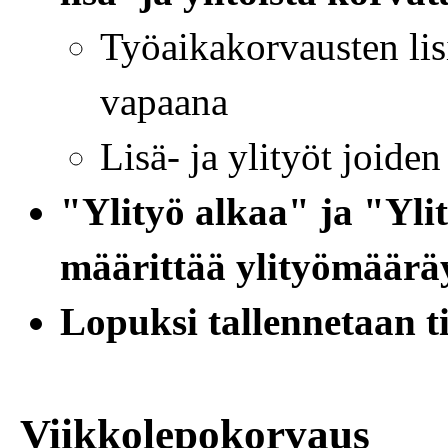
Työaikakorvausten lis
vapaana
Lisä- ja ylityöt joide
"Ylityö alkaa" ja "Yli
määrittää ylityömäärä
Lopuksi tallennetaan t
Viikkolepokorvaus