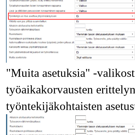
"Muita asetuksia" -valikos
työaikakorvausten erittely
työntekijäkohtaisten asetus