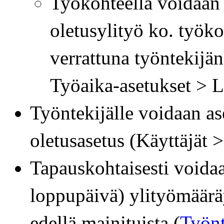
Työkohteella voidaan
oletusylityö ko. työko
verrattuna työntekijän
Työaika-asetukset > L
Työntekijälle voidaan as
oletusasetus (Käyttäjät 
Tapauskohtaisesti voidaa
loppupäivä) ylityömääräy
edellä mainituista (
Työnt