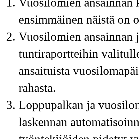
Vuosilomien ansainnan k
ensimmäinen näistä on ol
Vuosilomien ansainnan j
tuntiraportteihin valitul
ansaituista vuosilomapäi
rahasta.
Loppupalkan ja vuosil
laskennan automatisoinni
työntekijöiden pidetyt v