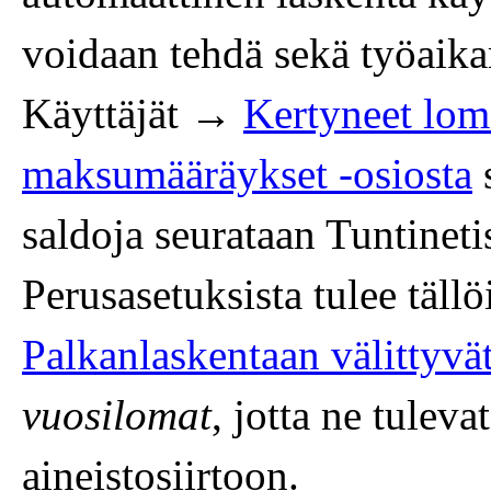
voidaan tehdä sekä työaika
Käyttäjät →
Kertyneet loma
maksumääräykset -osiosta
s
saldoja seurataan Tuntineti
Perusasetuksista tulee täll
Palkanlaskentaan välittyvä
vuosilomat
, jotta ne tule
aineistosiirtoon.