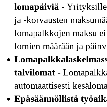
lomapäiviä
- Yrityksill
ja -korvausten maksumää
lomapalkkojen maksu ei v
lomien määrään ja päinv
Lomapalkkalaskelmassa
talvilomat
- Lomapalkka
automaattisesti kesälom
Epäsäännöllistä työaik