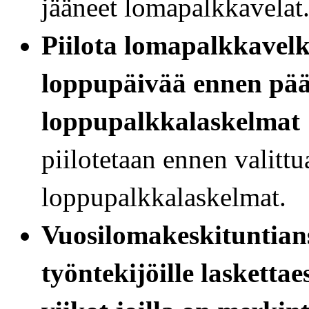
jääneet lomapalkkavelat
Piilota lomapalkkavelk
loppupäivää ennen pää
loppupalkkalaskelmat
piilotetaan ennen valittu
loppupalkkalaskelmat.
Vuosilomakeskituntians
työntekijöille lasketta