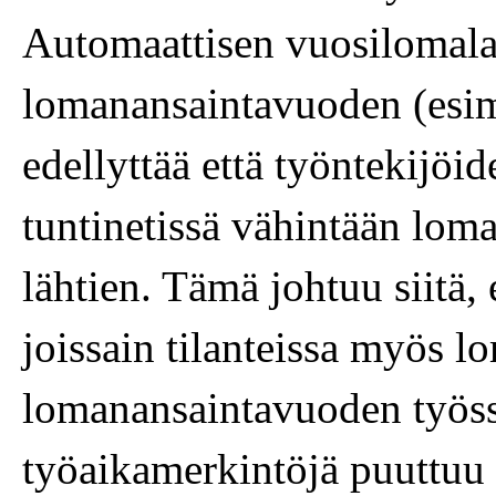
Automaattisen vuosilomala
lomanansaintavuoden (esim
edellyttää että työntekijöi
tuntinetissä vähintään lom
lähtien. Tämä johtuu siitä,
joissain tilanteissa myös 
lomanansaintavuoden työssä
työaikamerkintöjä puuttuu