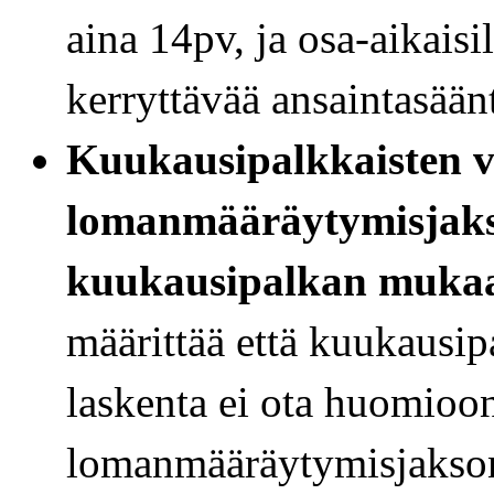
aina 14pv, ja osa-aikais
kerryttävää ansaintasään
Kuukausipalkkaisten v
lomanmääräytymisjaks
kuukausipalkan muka
määrittää että kuukausi
laskenta ei ota huomioo
lomanmääräytymisjakson