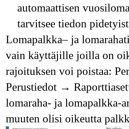
automaattisen vuosilomal
tarvitsee tiedon pidetyis
Lomapalkka– ja lomarahatie
vain käyttäjille joilla on 
rajoituksen voi poistaa: P
Perustiedot → Raporttiaset
lomaraha- ja lomapalkka-arv
muuten olisi oikeutta palkk