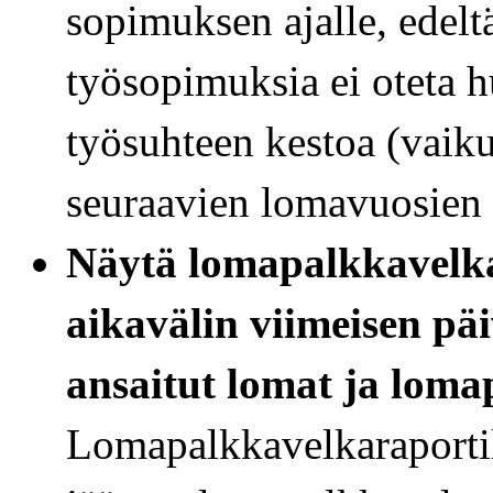
sopimuksen ajalle, edelt
työsopimuksia ei oteta 
työsuhteen kestoa (vaiku
seuraavien lomavuosien 
Näytä lomapalkkavelkar
aikavälin viimeisen p
ansaitut lomat ja loma
Lomapalkkavelkaraportilta