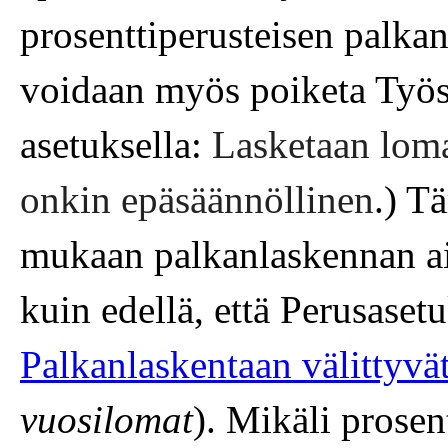
prosenttiperusteisen palkan
voidaan myös poiketa Työs
asetuksella:
Lasketaan loma
onkin epäsäännöllinen
.) T
mukaan palkanlaskennan ain
kuin edellä, että Perusaset
Palkanlaskentaan välittyvä
vuosilomat
). Mikäli prose