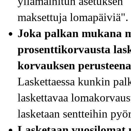
yllämainitun asetuksen "
maksettuja lomapäiviä".
Joka palkan mukana m
prosenttikorvausta lask
korvauksen perusteen
Laskettaessa kunkin pa
laskettavaa lomakorvaus
lasketaan sentteihin pyö
Lasketaan vuosilomat n