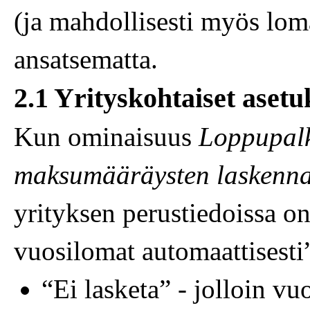
(ja mahdollisesti myös loma
ansatsematta.
2.1 Yrityskohtaiset asetu
Kun ominaisuus
Loppupalk
maksumääräysten laskenna
yrityksen perustiedoissa o
vuosilomat automaattisesti”,
“Ei lasketa” - jolloin v