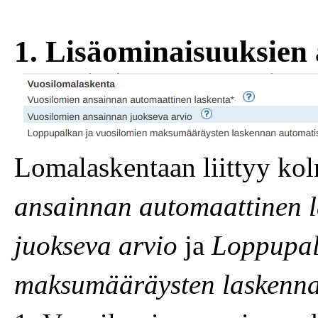
1. Lisäominaisuuksien 
Lomalaskentaan liittyy ko
ansainnan automaattinen l
juokseva arvio
ja
Loppupal
maksumääräysten laskenna