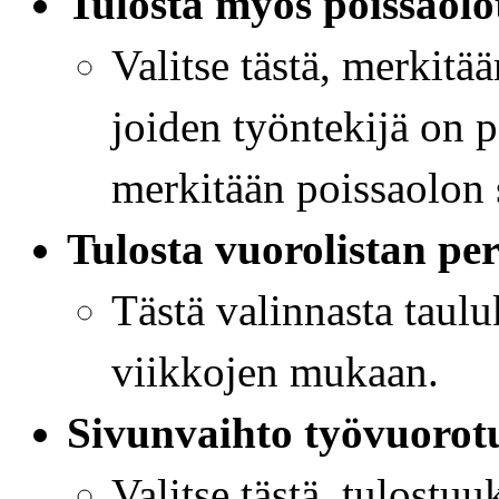
Tulosta myös poissaolo
Valitse tästä, merkit
joiden työntekijä on p
merkitään poissaolon 
Tulosta vuorolistan per
Tästä valinnasta taulu
viikkojen mukaan.
Sivunvaihto työvuorotu
Valitse tästä, tulostu