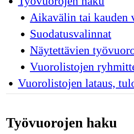
Työvuorojen haku
Aikavälin tai kauden 
Suodatusvalinnat
Näytettävien työvuoro
Vuorolistojen ryhmitte
Vuorolistojen lataus, tul
Työvuorojen haku