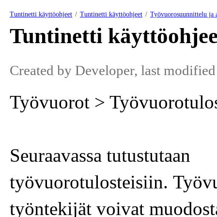
Tuntinetti käyttöohjeet
Tuntinetti käyttöohjeet
Työvuorosuunnittelu ja 
Tuntinetti käyttöohjee
Created by
Developer
, last modifie
Työvuorot > Työvuorotulos
Seuraavassa tutustutaan
työvuorotulosteisiin. Työvu
työntekijät voivat muodosta