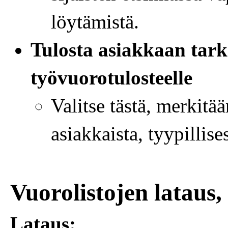
löytämistä.
Tulosta asiakkaan tar
työvuorotulosteelle
Valitse tästä, merkitä
asiakkaista, tyypillise
Vuorolistojen lataus, 
Lataus: