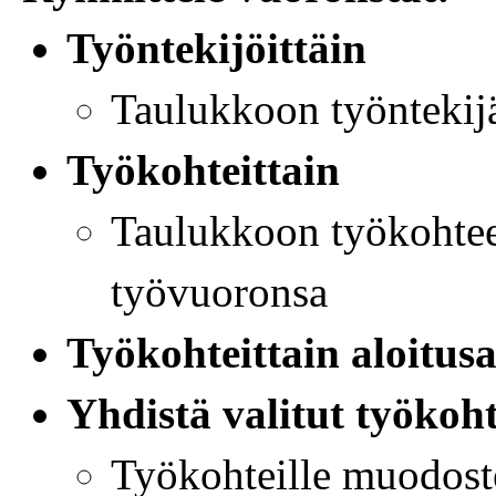
Työntekijöittäin
Taulukkoon työntekijä
Työkohteittain
Taulukkoon työkohteen
työvuoronsa
Työkohteittain aloitu
Yhdistä valitut työkoh
Työkohteille muodoste